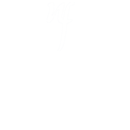
D
N
A
9
T
E
Impressum
|
Datenschutz
|
Abrechnung
nacon