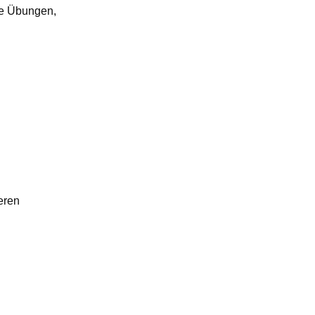
ze Übungen,
eren