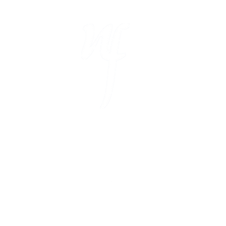
D
N
A
9
T
E
Impressum
|
Datenschutz
|
Abrechnung