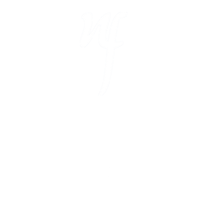
D
N
A
9
T
E
Impressum
|
Datenschutz
|
Abrechnung
nacon